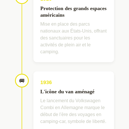
Protection des grands espaces
américains
Mise en place des parcs
nationaux aux États-Unis, offrant
des sanctuaires pour les
activités de plein air et le
camping.
🚐
1936
L'icône du van aménagé
Le lancement du Volkswagen
Combi en Allemagne marque le
début de l'ère des voyages en
camping-car, symbole de liberté.