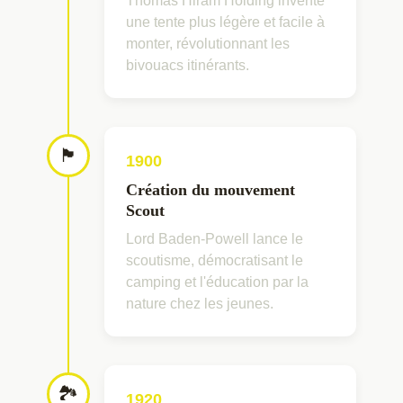
Thomas Hiram Holding invente
une tente plus légère et facile à
monter, révolutionnant les
bivouacs itinérants.
🏴
1900
Création du mouvement
Scout
Lord Baden-Powell lance le
scoutisme, démocratisant le
camping et l'éducation par la
nature chez les jeunes.
🏞
1920