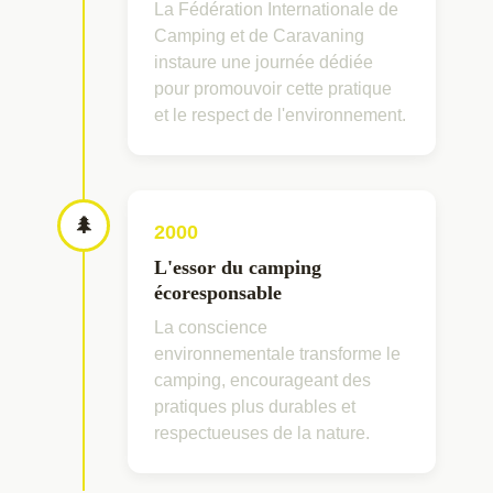
La Fédération Internationale de
Camping et de Caravaning
instaure une journée dédiée
pour promouvoir cette pratique
et le respect de l'environnement.
🌲
2000
L'essor du camping
écoresponsable
La conscience
environnementale transforme le
camping, encourageant des
pratiques plus durables et
respectueuses de la nature.