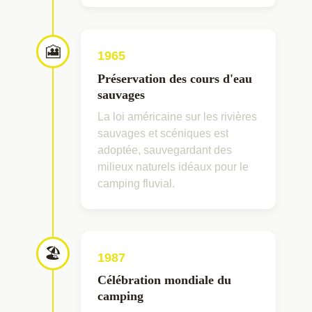
🎦
1965
Préservation des cours d'eau
sauvages
La loi américaine sur les rivières
sauvages et scéniques est
adoptée, sauvegardant des
milieux naturels idéaux pour le
camping fluvial.
🏖
1987
Célébration mondiale du
camping