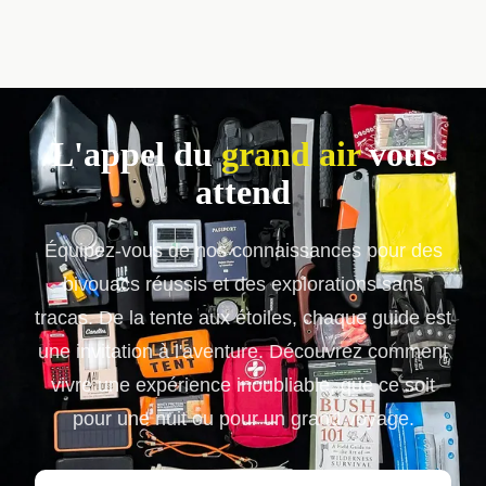
L'appel du
grand air
vous
attend
Équipez-vous de nos connaissances pour des
bivouacs réussis et des explorations sans
tracas. De la tente aux étoiles, chaque guide est
une invitation à l'aventure. Découvrez comment
vivre une expérience inoubliable, que ce soit
pour une nuit ou pour un grand voyage.