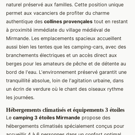
èr
l'eau
idéal
naturel préservé aux familles. Cette position unique
e
famille
permet aux vacanciers de profiter du charme
authentique des
collines provençales
tout en restant
à proximité immédiate du village médiéval de
Mirmande. Les emplacements spacieux accueillent
aussi bien les tentes que les camping-cars, avec des
branchements électriques et un accès direct aux
berges pour les amateurs de pêche et de détente au
bord de l'eau. L'environnement préservé garantit une
tranquillité absolue, loin de l'agitation urbaine, dans
un écrin de verdure où le chant des oiseaux rythme
les journées.
Hébergements climatisés et équipements 3 étoiles
Le
camping 3 étoiles Mirmande
propose des
hébergements climatisés spécialement conçus pour
accueillir 4 à 6 personnes dans un confort optimal.