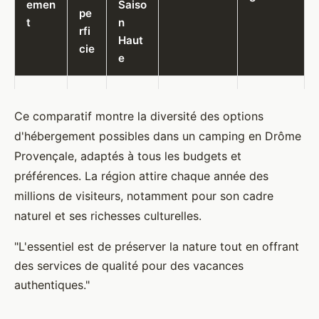
emen
Saiso
pe
t
n
rfi
Haut
cie
e
4-
6
Confort
Ce comparatif montre la diversité des options
pe
modern
d'hébergement possibles dans un camping en Drôme
Mobil
Cuisine
rs
e, vue
Provençale, adaptés à tous les budgets et
-
équipée,
on
sur la
home
820 -
terrasse,
préférences. La région attire chaque année des
ne
nature,
s
1200
climatisati
millions de visiteurs, notamment pour son cadre
s /
accès
clima
on, salle
naturel et ses richesses culturelles.
25
piscine
tisés
de bain
-
chauffé
"L'essentiel est de préserver la nature tout en offrant
30
e
des services de qualité pour des vacances
m²
authentiques."
80
Flexibilit