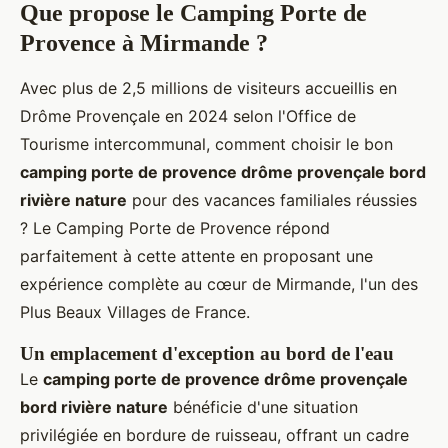
-
Raccorde
é pour
Que propose le Camping Porte de
Empl
12
ments
séjour
Provence à Mirmande ?
acem
0m
électrique
prolong
ents
²,
32 -
s, eau
é,
Avec plus de 2,5 millions de visiteurs accueillis en
camp
vu
50
potable,
proximit
Drôme Provençale en 2024 selon l'Office de
ing-
e
évacuatio
é
Tourisme intercommunal, comment choisir le bon
car
col
n eaux
rivière,
camping porte de provence drôme provençale bord
lin
grises
accès
rivière nature
pour des vacances familiales réussies
e
WiFi
? Le Camping Porte de Provence répond
parfaitement à cette attente en proposant une
60
Immersi
expérience complète au cœur de Mirmande, l'un des
-
Sanitaires
on
10
modernes,
totale
Plus Beaux Villages de France.
Empl
0m
branchem
en
Un emplacement d'exception au bord de l'eau
acem
²,
14 -
ent
nature,
Le
camping porte de provence drôme provençale
ents
bo
23
électrique,
tarif
bord rivière nature
bénéficie d'une situation
tente
rd
espace
avantag
rivi
privatif à
eux,
privilégiée en bordure de ruisseau, offrant un cadre