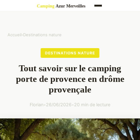
Accueil
›
Destinations nature
DESTINATIONS NATURE
Tout savoir sur le camping
porte de provence en drôme
provençale
Florian
•
26/06/2026
•
20 min de lecture