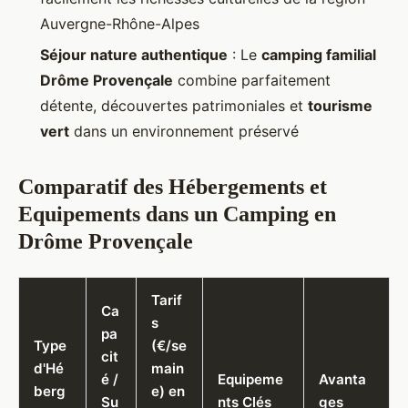
Auvergne-Rhône-Alpes
Séjour nature authentique
: Le
camping familial
Drôme Provençale
combine parfaitement
détente, découvertes patrimoniales et
tourisme
vert
dans un environnement préservé
Comparatif des Hébergements et
Equipements dans un Camping en
Drôme Provençale
Tarif
Ca
s
pa
Type
(€/se
cit
d'Hé
main
é /
Equipeme
Avanta
berg
e) en
Su
nts Clés
ges