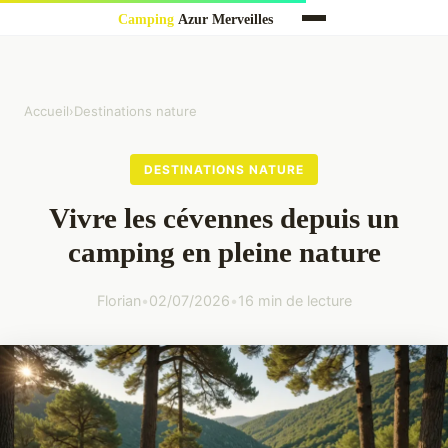
Accueil
›
Destinations nature
DESTINATIONS NATURE
Vivre les cévennes depuis un
camping en pleine nature
Florian
•
02/07/2026
•
16 min de lecture