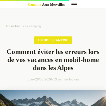
Accueil
›
Astuces camping
ASTUCES CAMPING
Comment éviter les erreurs lors
de vos vacances en mobil-home
dans les Alpes
Julie
•
26/06/2026
•
13 min de lecture