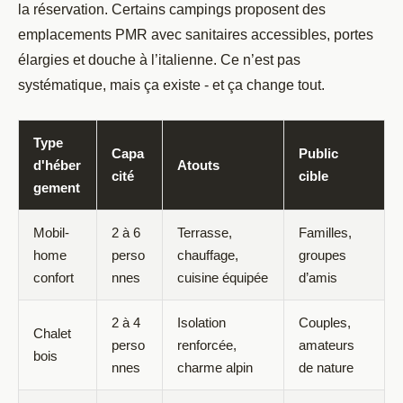
la réservation. Certains campings proposent des
emplacements PMR avec sanitaires accessibles, portes
élargies et douche à l’italienne. Ce n’est pas
systématique, mais ça existe - et ça change tout.
Type
Capa
Public
d'héber
Atouts
cité
cible
gement
Mobil-
2 à 6
Terrasse,
Familles,
home
perso
chauffage,
groupes
confort
nnes
cuisine équipée
d’amis
2 à 4
Isolation
Couples,
Chalet
perso
renforcée,
amateurs
bois
nnes
charme alpin
de nature