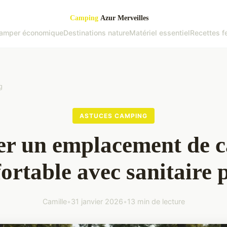
amper économique
Destinations nature
Matériel essentiel
Recettes f
g
ASTUCES CAMPING
er un emplacement de 
ortable avec sanitaire 
Camille
•
31 janvier 2026
•
13 min de lecture