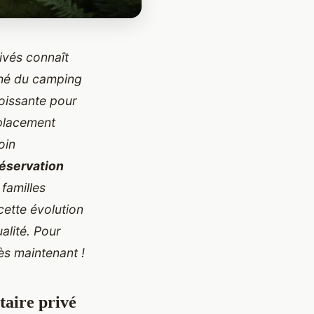
ivés connaît
ché du camping
oissante pour
mplacement
oin
réservation
 familles
cette évolution
alité. Pour
ès maintenant !
taire privé