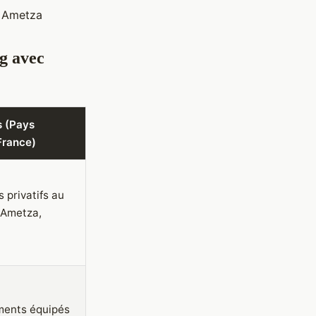
 Ametza
g avec
 (Pays
France)
s privatifs au
Ametza,
ents équipés