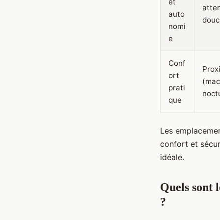
et
atten
auto
douch
nomi
e
Conf
Prox
ort
(mac
prati
noct
que
Les emplacement
confort et sécur
idéale.
Quels sont 
?