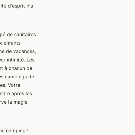
té d'esprit n'a
pé de sanitaires
ux enfants
hme de vacances,
r intimité. Les
nt à chacun de
les campings de
es. Votre
ndre après les
erve la magie
 au camping !