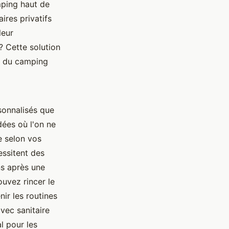
ping haut de
ires privatifs
leur
 Cette solution
té du camping
sonnalisés que
dées où l'on ne
e selon vos
essitent des
ns après une
uvez rincer le
nir les routines
vec sanitaire
l pour les