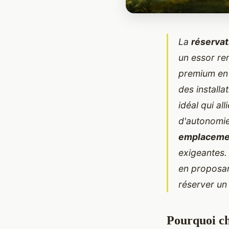
La
réserva
un essor re
premium en 
des install
idéal qui al
d'autonomie
emplacemen
exigeantes.
en proposa
réserver un
Pourquoi ch