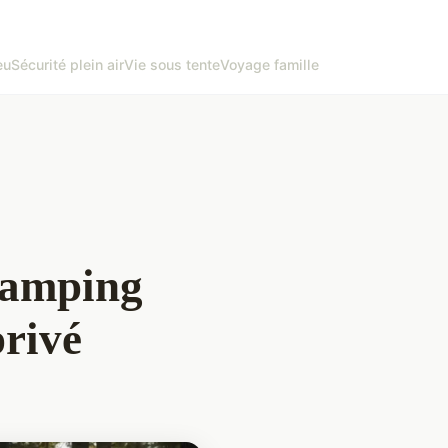
eu
Sécurité plein air
Vie sous tente
Voyage famille
camping
privé