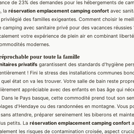
sance de 23% des demandes pour les hébergements de cam
, la
réservation emplacement camping confort
avec sanita
 privilégié des familles exigeantes. Comment choisir le meil
camping avec sanitaire privé pour des vacances réussies ?
calement votre expérience de plein air en combinant liber
 commodités modernes.
réprochable pour toute la famille
itaires privatifs
garantissent des standards d'hygiène per
entièrement ! Fini le stress des installations communes bon
 quel état on va les trouver. Votre salle de bain reste propr
culièrement appréciable avec des enfants en bas âge qui néc
. Dans le Pays basque, cette commodité prend tout son se
 plages d'Hendaye ou des randonnées en montagne. Vous po
e sans attendre, préparer sereinement les biberons et mainte
us petits. La
réservation emplacement camping confort
a
alement les risques de contamination croisée, aspect crucia