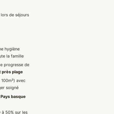
 lors de séjours
ne hygiène
te la famille
e progresse de
 près plage
m 100m²) avec
ger soigné
 Pays basque
 à 50% sur les