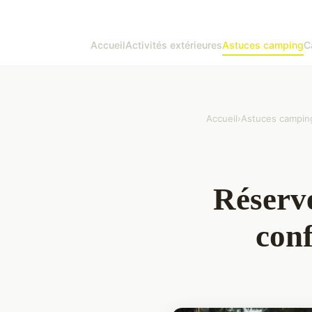
Accueil
Activités extérieures
Astuces camping
C
Accueil
›
Astuces campin
Réserv
conf