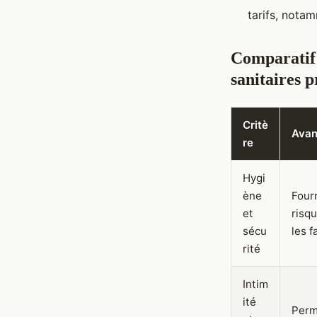
tarifs, nota
Comparatif
sanitaires p
Critè
Avan
re
Hygi
ène
Four
et
risqu
sécu
les 
rité
Intim
ité
Perme